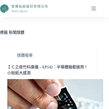
跳
至
主
要
內
容
標籤
新聞媒體
媒體報導
ＩＣ之音竹科廣播 – EP142：半導體廠都搶用！
小貼紙大感測