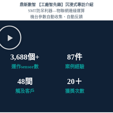
鼎新數智 【工廠智先鋒】沉浸式專訪介紹
SMT防呆利器—物聯網邊緣運算
機台參數自動收集、自動反饋
產線員工閉眼Copy都不出錯的秘密！
3,688
個+
87
件
運作sensor數
案例經驗
48
間
20
＋
觸及客戶
獲獎次數